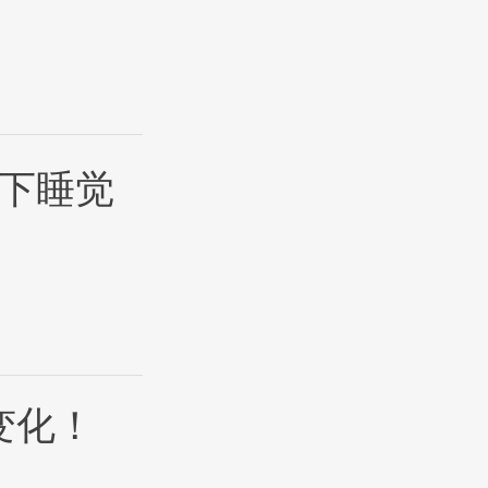
下睡觉
变化！