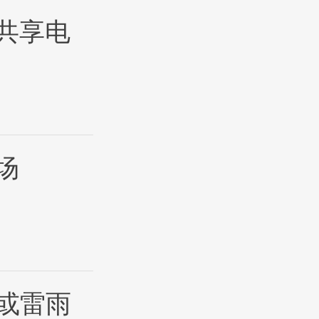
共享电
场
或雷雨