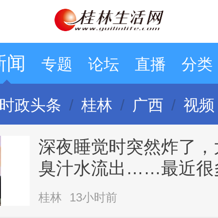
新闻
专题
论坛
直播
分类
时政头条
桂林
广西
视频
深夜睡觉时突然炸了，
臭汁水流出……最近很
风，第一批受害者已出
桂林
13小时前