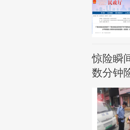
惊险瞬
数分钟