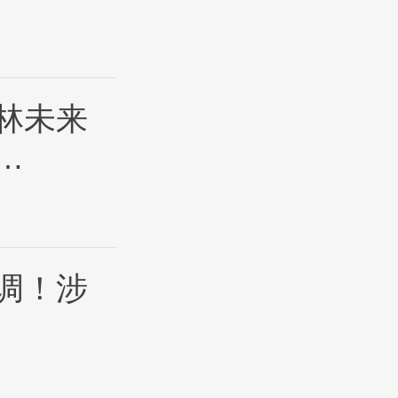
林未来
…
调！涉