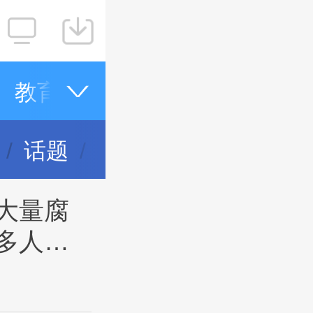
教育
健康
家装
桂林日报
话题
生活帮
专题信息
大量腐
多人跟
现