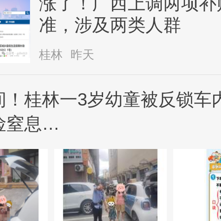
涨了！广西上调两项补
准，涉及两类人群
桂林
昨天
间！桂林一3岁幼童被反锁车
险窒息…