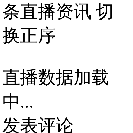
条直播资讯
切
换正序
直播数据加载
中...
发表评论