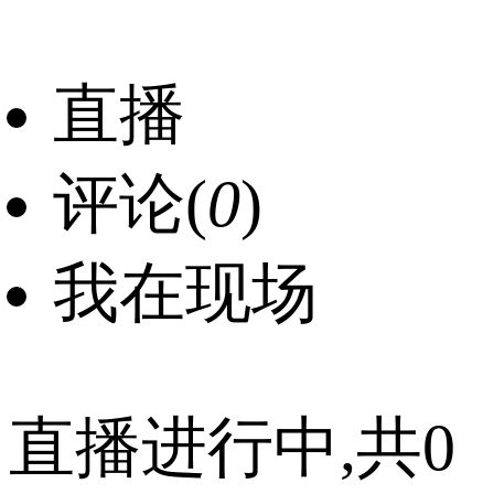
直播
评论(
0
)
我在现场
直播进行中,共
0