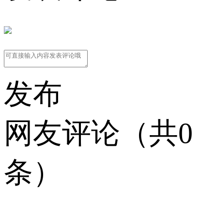
发布
网友评论（共
0
条）