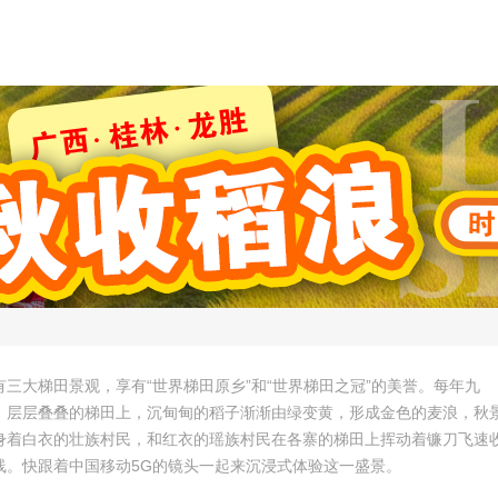
三大梯田景观，享有“世界梯田原乡”和“世界梯田之冠”的美誉。每年九
，层层叠叠的梯田上，沉甸甸的稻子渐渐由绿变黄，形成金色的麦浪，秋
身着白衣的壮族村民，和红衣的瑶族村民在各寨的梯田上挥动着镰刀飞速
线。快跟着中国移动5G的镜头一起来沉浸式体验这一盛景。