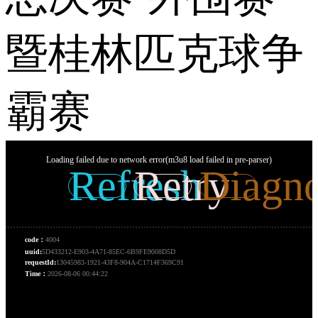
暨桂林匹克球争
霸赛
Loading failed due to network error(m3u8 load failed in pre-parser)
Refresh
Retry
Diagno
code：
4004
uuid:
5D433212-E903-4A71-85EC-6B9FE9008D5D
requestId:
13045983-1921-43F8-904A-C1714F369C91
Time：
2026-08-06 00:44:22