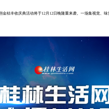
”阳朔金桔丰收庆典活动将于12月12日晚隆重来袭。一场集视觉