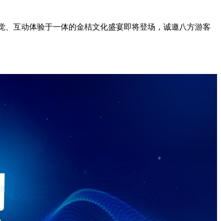
、味觉、互动体验于一体的金桔文化盛宴即将登场，诚邀八方游客