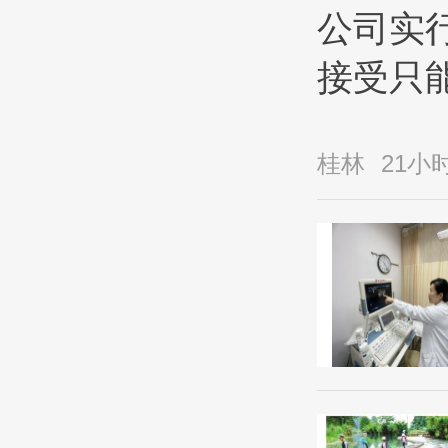
公司实行
接受只
桂林
21小