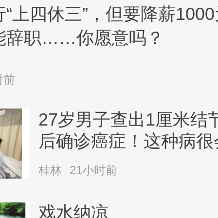
“上四休三”，但要降薪100
能辞职……你愿意吗？
时前
27岁男子查出1厘米结
后确诊癌症！这种病很
桂林
21小时前
戏水纳凉