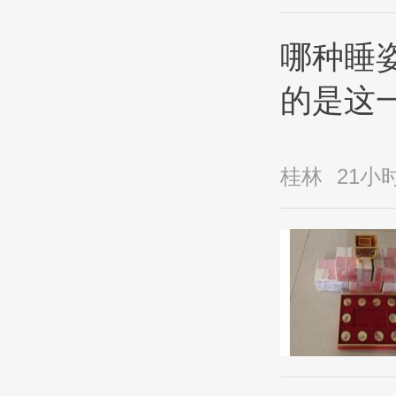
哪种睡
的是这
桂林
21小