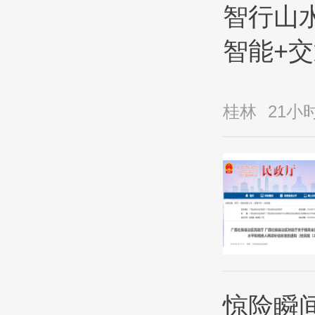
智行山水
智能+
桂林
21小
惊险瞬