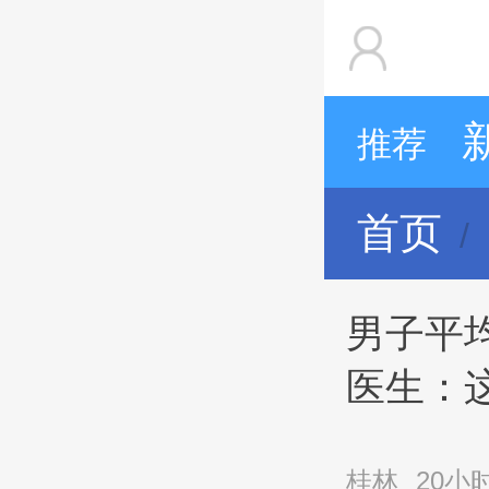
推荐
首页
男子平
医生：
桂林
20小