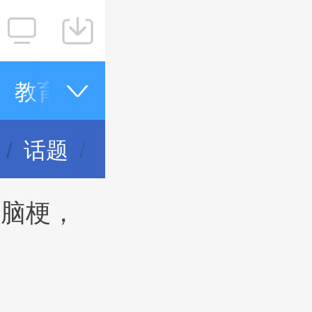
教育
健康
家装
桂林日报
话题
生活帮
专题信息
次脑梗，