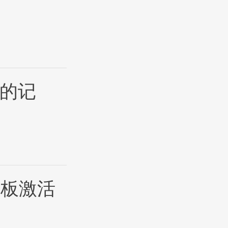
4的记
桨板激活